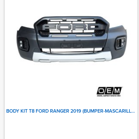
BODY KIT T8 FORD RANGER 2019 (BUMPER-MASCARILLA-NEBLINEROS-BASES DE BUMPER)