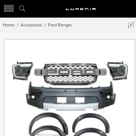
Home
/
Accesorios
/ Ford Ranger