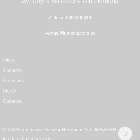
Av. Shyris N41-223 e Isla Floreana
Celular:
0981800649
ventas@lumenia.com.ec
Inicio
Nosotros
Productos
Merch
Contacto
© 2023 Importadora Salazar Hermanos S.A. IMSAHER. Todos
los derechos reservados