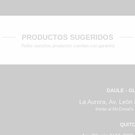
PRODUCTOS SUGERIDOS
Todos nuestros productos cuentan con garantía
DAULE - G
La Aurora, Av. León
frente al McDonal’s 
QUIT