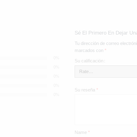
Sé El Primero En Dejar U
Tu dirección de correo electrón
marcados con
*
0%
Su calificación
0%
0%
0%
Su reseña
*
0%
Name
*