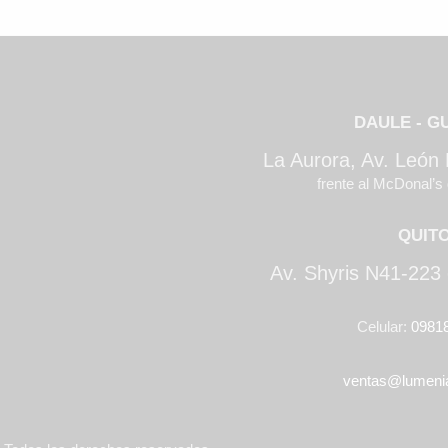
DAULE - G
La Aurora, Av. León
frente al McDonal’s 
QUIT
Av. Shyris N41-223 
Celular:
0981
ventas@lumeni