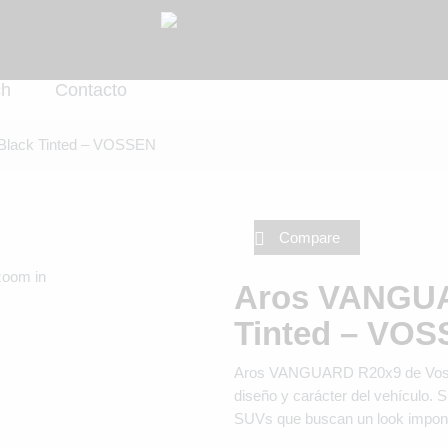
ch
Contacto
lack Tinted – VOSSEN
Compare
zoom in
Aros VANGUA
Tinted – VO
Aros VANGUARD R20x9 de Vossen
diseño y carácter del vehículo. 
SUVs que buscan un look imponent