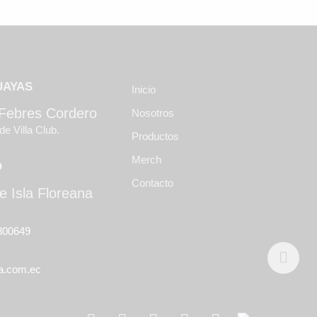
UAYAS
Inicio
 Febres Cordero
Nosotros
de Villa Club.
Productos
Merch
O
Contacto
e Isla Floreana
800649
a.com.ec