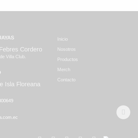
UAYAS
Inicio
 Febres Cordero
Nosotros
de Villa Club.
Productos
Merch
O
Contacto
e Isla Floreana
800649
a.com.ec