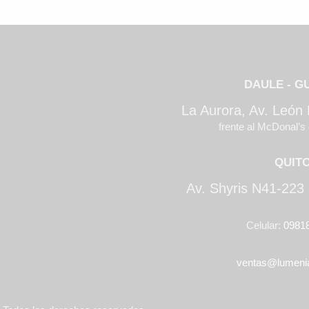
DAULE - G
La Aurora, Av. León
frente al McDonal’s 
QUIT
Av. Shyris N41-223 
Celular:
0981
ventas@lumeni