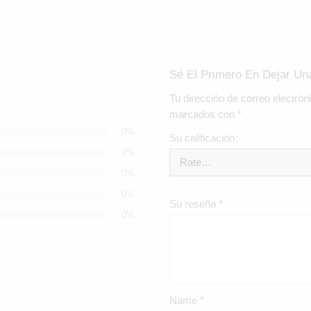
Sé El Primero En Dejar U
Tu dirección de correo electrón
marcados con
*
0%
Su calificación
0%
0%
0%
Su reseña
*
0%
Name
*