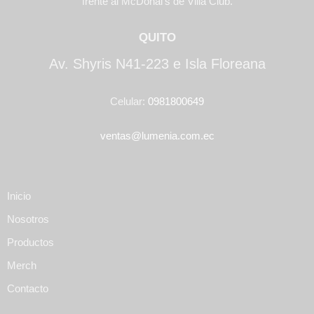
frente al McDonal’s de Villa Club.
QUITO
Av. Shyris N41-223 e Isla Floreana
Celular:
0981800649
ventas@lumenia.com.ec
Inicio
Nosotros
Productos
Merch
Contacto