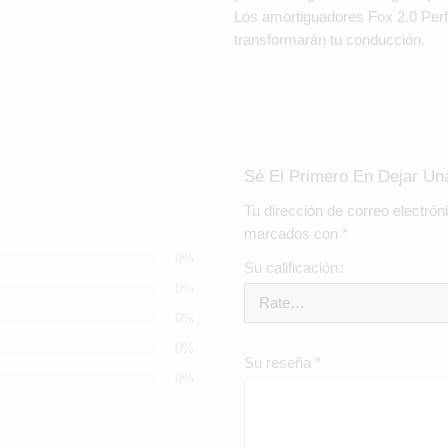
Los amortiguadores Fox 2.0 Per
transformarán tu conducción.
Sé El Primero En Dejar U
Tu dirección de correo electrón
marcados con
*
0%
Su calificación
0%
0%
0%
Su reseña
*
0%