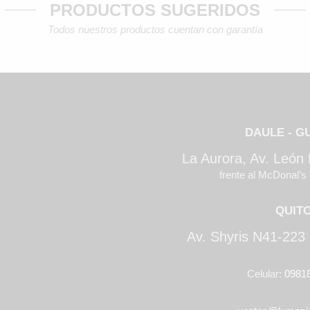
PRODUCTOS SUGERIDOS
Todos nuestros productos cuentan con garantía
DAULE - G
La Aurora, Av. León
frente al McDonal’s 
QUIT
Av. Shyris N41-223 
Celular:
0981