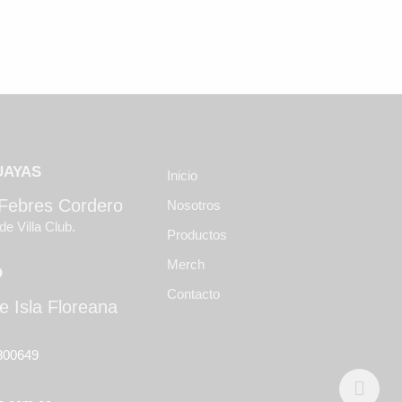
UAYAS
Inicio
 Febres Cordero
Nosotros
de Villa Club.
Productos
Merch
O
Contacto
e Isla Floreana
800649